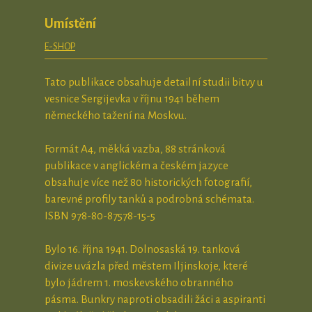
Umístění
E-SHOP
Tato publikace obsahuje detailní studii bitvy u
vesnice Sergijevka v říjnu 1941 během
německého tažení na Moskvu.
Formát A4, měkká vazba, 88 stránková
publikace v anglickém a českém jazyce
obsahuje více než 80 historických fotografií,
barevné profily tanků a podrobná schémata.
ISBN 978-80-87578-15-5
Bylo 16. října 1941. Dolnosaská 19. tanková
divize uvázla před městem Iljinskoje, které
bylo jádrem 1. moskevského obranného
pásma. Bunkry naproti obsadili žáci a aspiranti