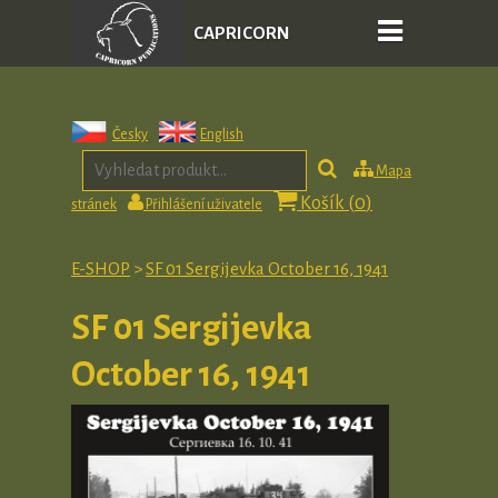
CAPRICORN
PUBLICATIONS
Česky
English
Mapa
Košík (
0
)
stránek
Přihlášení uživatele
E-SHOP
>
SF 01 Sergijevka October 16, 1941
SF 01 Sergijevka
October 16, 1941