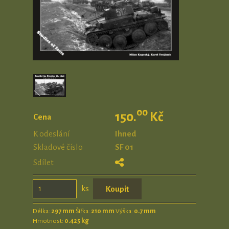
00
150.
Kč
Cena
K odeslání
Ihned
Skladové číslo
SF 01
Sdílet
ks
Délka:
297 mm
Šířka:
210 mm
Výška:
0.7 mm
Hmotnost:
0.425 kg