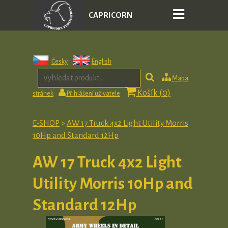
CAPRICORN
PUBLICATIONS
Česky
English
Mapa
Košík (
0
)
stránek
Přihlášení uživatele
E-SHOP
>
AW 17 Truck 4x2 Light Utility Morris
10Hp and Standard 12Hp
AW 17 Truck 4x2 Light
Utility Morris 10Hp and
Standard 12Hp