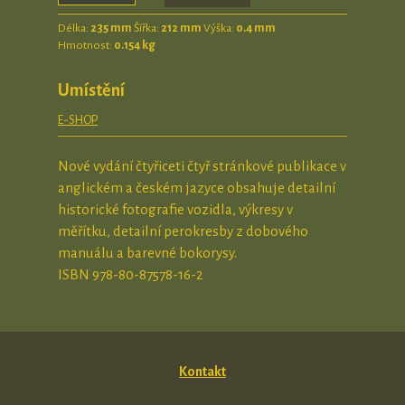
Délka:
235 mm
Šířka:
212 mm
Výška:
0.4 mm
Hmotnost:
0.154 kg
Umístění
E-SHOP
Nové vydání čtyřiceti čtyř stránkové publikace v
anglickém a českém jazyce obsahuje detailní
historické fotografie vozidla, výkresy v
měřítku, detailní perokresby z dobového
manuálu a barevné bokorysy.
ISBN 978-80-87578-16-2
Kontakt