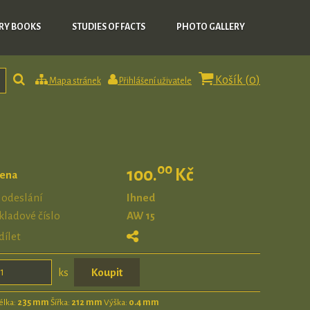
RY BOOKS
STUDIES OF FACTS
PHOTO GALLERY
Košík (
0
)
Mapa stránek
Přihlášení uživatele
00
100.
Kč
ena
 odeslání
Ihned
kladové číslo
AW 15
dílet
ks
élka:
235 mm
Šířka:
212 mm
Výška:
0.4 mm