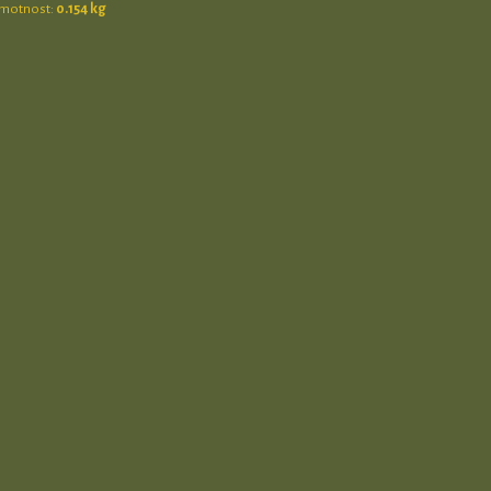
motnost:
0.154 kg