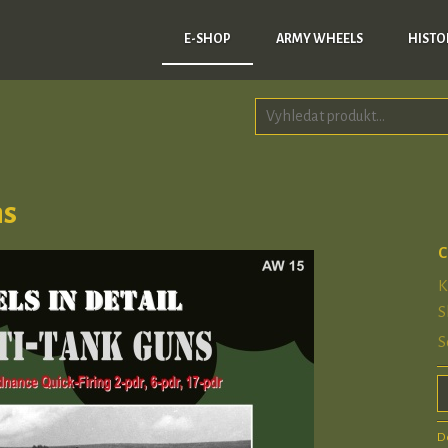
E-SHOP
ARMY WHEELS
HISTO
ns
C
K
S
S
D